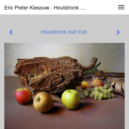
Eric Pieter Kiesouw - Houtstronk Met Fruit.
Tog
navi
Houtstronk met fruit.