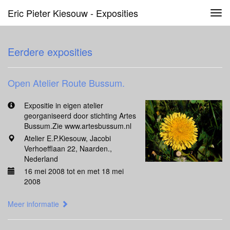
Eric Pieter Kiesouw - Exposities
Tog
navi
Eerdere exposities
Open Atelier Route Bussum.
Expositie in eigen atelier
georganiseerd door stichting Artes
Bussum.Zie www.artesbussum.nl
Atelier E.P.Kiesouw, Jacobi
Verhoefflaan 22, Naarden.,
Nederland
16 mei 2008 tot en met 18 mei
2008
Meer informatie